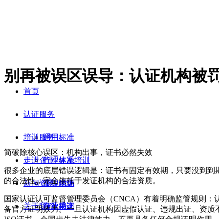
别再被误区误导：认证机构被罚
首页
认证服务
培训服务
通用标准
简破除核心误区：机构出事，证书必然失效
走进企业
行业标准
管理体系培训
很多企业的底层错误逻辑是：证书有固定有效期，只要没到到
的合法性，完全依托于发证机构的合法资质。
新闻资讯
流程优化
企业内训
企业现场
国家认证认可监督管理委员会（CNCA）有着明确监管规则
关于我们
在线培训
企业采访
行业动态
备官方证明效力。一旦认证机构因虚假认证、违规出证、资质