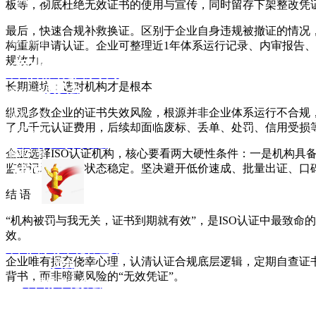
板等，彻底杜绝无效证书的使用与宣传，同时留存下架整改凭
管理先进
最后，快速合规补救换证。区别于企业自身违规被撤证的情况
流程简捷
构重新申请认证。企业可整理近1年体系运行记录、内审报告
规效力。
专业
中国合格评定国家认可
长期避坑：选对机构才是根本
委员会
致力专业
纵观多数企业的证书失效风险，根源并非企业体系运行不合规
服务全球
了几千元认证费用，后续却面临废标、丢单、处罚、信用受损
诚信为本
中国认证认可协会
企业选择ISO认证机构，核心要看两大硬性条件：一是机构具
服务万家
监管记录，经营状态稳定。坚决避开低价速成、批量出证、口
诚信
结 语
“机构被罚与我无关，证书到期就有效”，是ISO认证中最致
效。
中国国家标准化管理委
企业唯有摒弃侥幸心理，认清认证合规底层逻辑，定期自查证书
员会
背书，而非暗藏风险的“无效凭证”。
中国标准化协会