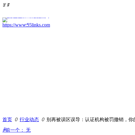
ꂃ
ꁹ
国家市场监督管理总
局
55Links
首页
ꄲ
行业动态
ꄲ
别再被误区误导：认证机构被罚撤销，你的
ꄴ
前一个：
无