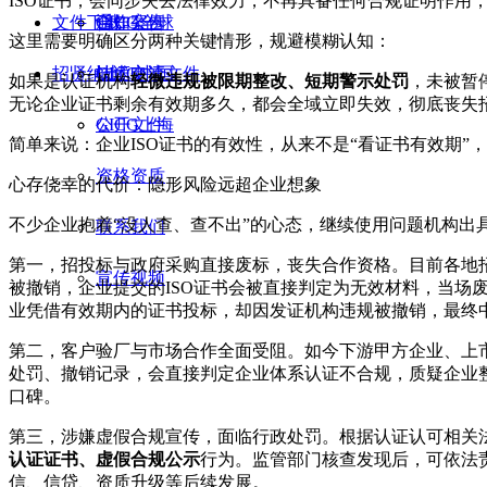
ISO证书，会同步失去法律效力，不再具备任何合规证明作用
文件下载
合作案例
通知公告
GICG全球
这里需要明确区分两种关键情形，规避模糊认知：
招贤纳士
技术交流
GICG中国
认证申请文件
如果是认证机构
轻微违规被限期整改、短期警示处罚
，未被暂
无论企业证书剩余有效期多久，都会全域立即失效，彻底丧失
GICG上海
公开文件
简单来说：企业ISO证书的有效性，从来不是“看证书有效期”
资格资质
心存侥幸的代价：隐形风险远超企业想象
不少企业抱着“没人查、查不出”的心态，继续使用问题机构
联系我们
第一，招投标与政府采购直接废标，丧失合作资格。目前各地
宣传视频
被撤销，企业提交的ISO证书会被直接判定为无效材料，当场
业凭借有效期内的证书投标，却因发证机构违规被撤销，最终
第二，客户验厂与市场合作全面受阻。如今下游甲方企业、上
处罚、撤销记录，会直接判定企业体系认证不合规，质疑企业
口碑。
第三，涉嫌虚假合规宣传，面临行政处罚。根据认证认可相关
认证证书、虚假合规公示
行为。监管部门核查发现后，可依法
信、信贷、资质升级等后续发展。