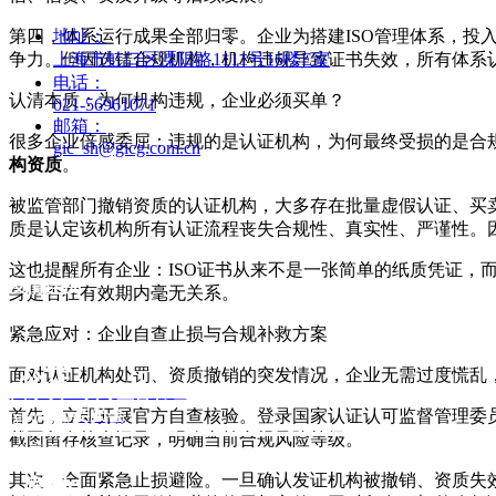
第四，体系运行成果全部归零。企业为搭建ISO管理体系，投
地址：
争力。但因选错合规机构，机构违规导致证书失效，所有体系
上海市虹口区溧阳路1111号16楼E室
电话：
认清本质：为何机构违规，企业必须买单？
021-56961071
邮箱：
很多企业倍感委屈：违规的是认证机构，为何最终受损的是合
gic_sh@gicg.com.cn
构资质
。
被监管部门撤销资质的认证机构，大多存在批量虚假认证、买
质是认定该机构所有认证流程丧失合规性、真实性、严谨性。
这也提醒所有企业：ISO证书从来不是一张简单的纸质凭证，
友情连接：
身是否在有效期内毫无关系。
紧急应对：企业自查止损与合规补救方案
公正
面对认证机构处罚、资质撤销的突发情况，企业无需过度慌乱
国家认证认可监督管理
委员会
首先，立即开展官方自查核验。登录国家认证认可监督管理委员
独立认证
截图留存核查记录，明确当前合规风险等级。
程序透明
其次，全面紧急止损避险。一旦确认发证机构被撤销、资质失效
高效