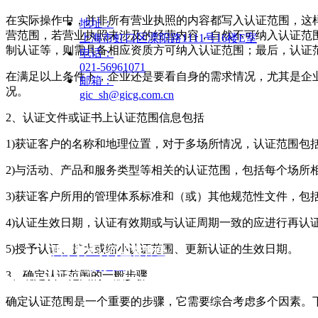
在实际操作中，并非所有营业执照的内容都写入认证范围，这
地址：
营范围，若营业执照未涉及的经营内容，自然不可纳入认证范
上海市虹口区溧阳路1111号16楼E室
制认证等，则需具备相应资质方可纳入认证范围；最后，认证
电话：
021-56961071
在满足以上条件下，企业还是要看自身的需求情况，尤其是企
邮箱：
况。
gic_sh@gicg.com.cn
2、认证文件或证书上认证范围信息包括
1)获证客户的名称和地理位置，对于多场所情况，认证范围包
2)与活动、产品和服务类型等相关的认证范围，包括每个场所
友情连接：
3)获证客户所用的管理体系标准和（或）其他规范性文件，包
4)认证生效日期，认证有效期或与认证周期一致的应进行再认
公正
5)授予认证、扩大或缩小认证范围、更新认证的生效日期。
国家认证认可监督管理
委员会
独立认证
3、确定认证范围的一般步骤
程序透明
确定认证范围是一个重要的步骤，它需要综合考虑多个因素。
高效