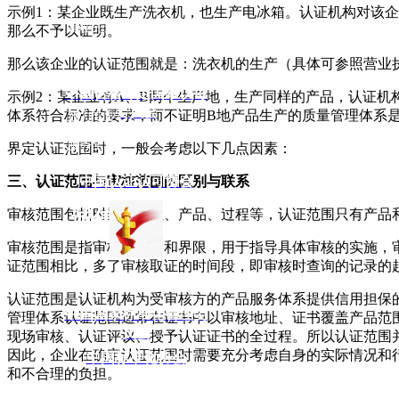
示例1：某企业既生产洗衣机，也生产电冰箱。认证机构对该
管理先进
那么不予以证明。
流程简捷
那么该企业的认证范围就是：洗衣机的生产（具体可参照营业
专业
中国合格评定国家认可
示例2：某企业有A、B两个生产地，生产同样的产品，认证机
委员会
体系符合标准的要求，而不证明B地产品生产的质量管理体系
致力专业
服务全球
界定认证范围时，一般会考虑以下几点因素：
诚信为本
三、认证范围与审核范围的区别与联系
中国认证认可协会
服务万家
诚信
审核范围包括时间、地址、产品、过程等，认证范围只有产品
审核范围是指审核的内容和界限，用于指导具体审核的实施，
证范围相比，多了审核取证的时间段，即审核时查询的记录的
认证范围是认证机构为受审核方的产品服务体系提供信用担保
中国国家标准化管理委
管理体系认证范围通常在证书中以审核地址、证书覆盖产品范
员会
现场审核、认证评议、授予认证证书的全过程。所以认证范围
因此，企业在确定认证范围时需要充分考虑自身的实际情况和
中国标准化协会
和不合理的负担。