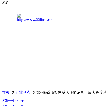
ꂃ
ꁹ
国家市场监督管理总
局
55Links
首页
ꄲ
行业动态
ꄲ
如何确定ISO体系认证的范围，最大程度
ꄴ
前一个：
无