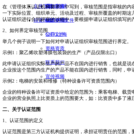
文件下载
合作案例
通知公告
GICG全球
在《管理体系认证机构要求》中写到，审核范围是指审核的内
一下实际位置、组织单元、活动及过程、审核所覆盖的时期这
认证组织进行合同评审的过程中，要根据申请认证组织填写的
招贤纳士
技术交流
GICG中国
认证申请文件
2、如何界定审核范围
GICG上海
公开文件
举几个例子说明一下如何对申请认证组织审核范围进行界定。
资格资质
示例1：聚乙烯吹塑薄膜包装袋的生产（产品仅限出口）
联系我们
此申请认证组织实际生产的产品不在国内进行销售，也就是说
企业按这个范围内生产的产品不能在国内进行销售，同时，申
宣传视频
示例2：电梯的安装和维修（特种设备许可资质范围内）
企业的特种设备许可证资质中给定的范围为：乘客电梯、载货
企业的营业执照上比资质上的范围要大，如：比资质中多了液
二、关于认证范围
1、认证范围的定义
认证范围是第三方认证机构提供证明，承担证明责任的范围，