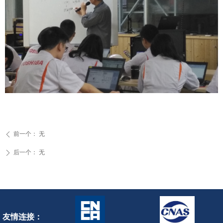
前一个：
无
ꄴ
后一个：
无
ꄲ
友情连接：