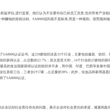
益评估,进行监督。他们认为不仅要对自己的员工负责,也对所有产业链
种赚钱的游戏法则。SA8000说到底不是标准,而是一种规则。按照规则做事
获得了SA8000认证证书。这259家组织涉及35个行业，主要包括服装、
获得认证，占总数的22.7%；其次是意大利，14个行业的25家组织获得
呼声最高的发达国家获得认证的组织并不多，而中国、印度、巴西等发展中
居前三位，三者合计57家，占总量的38%；此外，化妆品和家用器皿
SA8000认证。
，帮助企业识别社会责任存在的问题，展示企业对社会责任的承诺，规避风