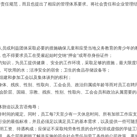
了社会责任规范，而且也提出了相应的管理体系要求。将社会责任和企业管理
人员或利益团体采取必要的措施确保儿童和应受当地义务教育的青少年的
也不得要求员工在受雇起始时交纳“押金”或寄存身份证件；
知识，为员工提供健康 、安全的工作环境，采取足够的措施，最大限度
、可饮用的水；洁净安全的宿舍；卫生的食品存储设备等；
组建和参加工会以及集体谈判的权利；
体、残疾、性别、性取向、工会会员、政治归属或年龄等而对员工在聘用
会阶层、国籍、宗教、残疾、性别、性取向、工会会员和政治从属需要的
体胁迫以及言语侮辱；
时间的规定。同时，员工每7天至少有一天休息时间。所有加班工作应支
行业的最低标准，并且必须足以满足员工的基本需求，以及提供一些可随
明工资、待遇构成；应保证不采取纯劳务性质的合约安排或虚假的学徒工
明、各个层面都能了解并实施的符合社会责任与劳工条件的公司政策，要