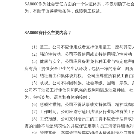
SA8000作为社会责任方面的一个认证体系，不仅明确
为，有助于改善劳动条件，保障劳工权益。
SA8000有什么主要内容﹖
（1）童工。公司不应使用或者支持使用童工，应与其它
（2）强迫性劳动。公司不得使用或支持使用强迫性劳动，
（3）健康与安全。公司应具备避免各种工业与特定危害的
所有员工提供安全卫生的生活环境，包括干净的浴室、厕所
（4）结社自由和集体谈判权。 公司应尊重所有员工自由
（5）歧视。公司不得因种族、社会等级、国籍、宗教、身
公司不干涉员工行使信仰和风俗的权利和满足涉及种族、社
为，包括姿势、语言和身体的接触；
（6）惩戒性措施。公司不得从事或支持体罚、精神或肉
（7）工作时间。公司应遵守适用法律及行业标准有关工作
（8）工资报酬。公司支付给员工的工资不应低于法律或
资的扣除不能是惩罚性的并应保证定期向员工清楚详细地列
（9）管理系统。高层管理阶层应根据本标准制定公开透