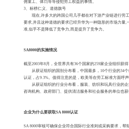
佣童工、体罚等等侵犯劳工权益的事情。
3、标榜仁义、道德旗号
现在,许多大的跨国公司几乎都在对下游产业链进行劳工权
要求,并且这种道德的要求已经升华为一种隐形的市场力量,一
准,似乎不是降低了竞争力,而是提升了竞争力。
SA8000的实施情况
截至2003年8月，全世界共有36个国家的259家企业组织
从获证组织的国别分布看，中国最多，10个行业的34个组织
认证，占9.3%。值得注意的是，欧美等在劳工标准方面
从获证组织的行业分布看，服装、纺织和玩具行业的企业位
咨询机构、政府部门、提供清洁服务和社会服务的单位也获得了
企业为什么要获取SA 8000认证
SA 8000审核可确保企业符合国际行业准则或采购要求