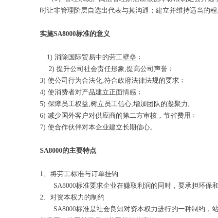
时让非管理阶层自选出代表与其沟通；建立并维持适当的程
实施SA8000标准的意义
1) 消除国际贸易中的劳工壁垒﹔
2) 提升公司社会责任形象,提高公司声誉﹔
3) 使公司行为合法化,符合政府法律法规的要求﹔
4) 使消费者对产品建立正面情感﹔
5) 保障员工权益,树立员工信心,增加团队的凝聚力;
6) 减少国外客户对供应商的第二方审核，节省费用﹔
7) 使合作伙伴对本企业建立长期信心。
SA8000的主要特点
1、将劳工标准与订单挂钩
SA8000标准要求企业在赚取利润的同时，要承担环保
2、对资本权力的制约
SA8000标准是社会良知对资本权力进行的一种制约，站