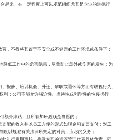
结合起来，在一定程度上可以规范组织尤其是企业的道德行
教育，不得将其置于不安全或不健康的工作环境或条件下；
地降低工作中的危害隐患，尽量防止意外或伤害的发生；为
、报酬、培训机会、升迁、解职或退休等方面有歧视行为;
权利；公司不能允许强迫性、虐待性或剥削性的性侵扰行
付额外津贴，且所有加班必须是自愿的；
意支配的收入并以员工方便的形式如现金和支票支付；对工
制度以规避有关法律所规定的对员工应尽的义务；
对此进行定期审核；委派专职的资深管理代表具体负责，同